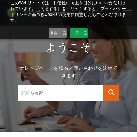
このWebサイトでは、利便性の向上を目的にCookieが使用さ
れています。［同意する］をクリックすると、プライバシー
エコでんちサポートサイト
ポリシーに基づきCookieの使用に同意したものとみなされま
す。
拒否する
同意する
ようこそ
ナレッジベースを検索／問い合わせを送信で
きます