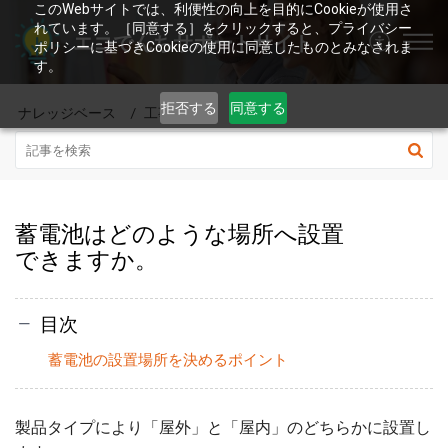
このWebサイトでは、利便性の向上を目的にCookieが使用さ
れています。［同意する］をクリックすると、プライバシー
エコでんちサポートサイト
ポリシーに基づきCookieの使用に同意したものとみなされま
す。
拒否する
同意する
ナレッジベース
工事関連
蓄電池はどのような場所へ設置
できますか。
目次
蓄電池の設置場所を決めるポイント
製品タイプにより「屋外」と「屋内」のどちらかに設置し