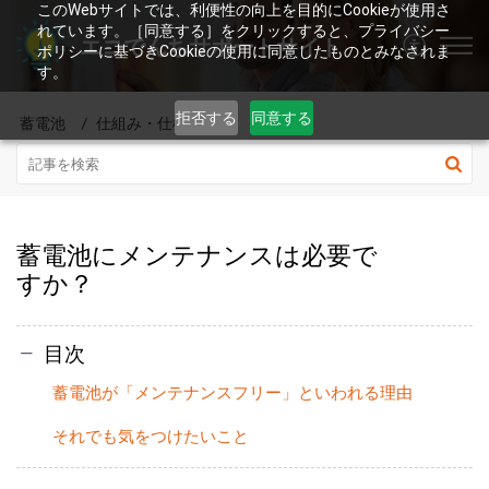
このWebサイトでは、利便性の向上を目的にCookieが使用さ
れています。［同意する］をクリックすると、プライバシー
エコでんちサポートサイト
ポリシーに基づきCookieの使用に同意したものとみなされま
す。
拒否する
同意する
蓄電池
仕組み・仕様
蓄電池にメンテナンスは必要で
すか？
目次
蓄電池が「メンテナンスフリー」といわれる理由
それでも気をつけたいこと